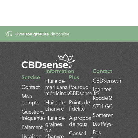
Livraison gratuite
disponible
Information
Contact
Service
Plus
CBDSense.fr
Huile de
Contact
marijuana
Pourquoi
Laan ten
médicinale
CBDsense.fr?
Mon
Roode 2
compte
Huile de
Points de
5711 GC
chanvre
fidélité
Questions
Someren
fréquentes
Huile de
A propos
Les Pays-
graines
de nous
Paiement
de
Bas
Conseil
Livraison
chanvre