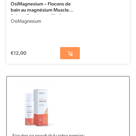
OsiMagnesium – Flocons de
bain au magnésium Muscle
Relax – Eucalyptus (1kg)
OsiMagnesium
€
12,00
Ajouter ce produit à votre panier: