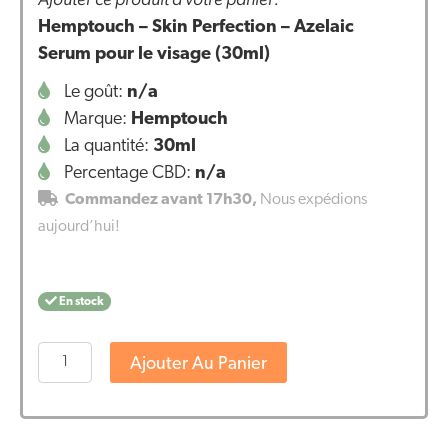
Hemptouch – Skin Perfection – Azelaic
Serum pour le visage (30ml)
Le goût:
n/a
Marque:
Hemptouch
La quantité:
30ml
Percentage CBD:
n/a
Commandez avant 17h30,
Nous expédions
aujourd’hui!
En stock
quantité
Ajouter Au Panier
de
Hemptouch
-