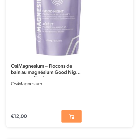
OsiMagnesium – Flocons de
bain au magnésium Good Night
– Lavande (1kg)
OsiMagnesium
€
12,00