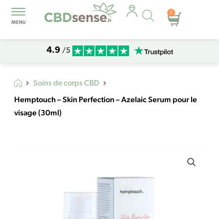
Recherche
0
Panier
de
produits
4.9
/5
Soins de corps CBD
Hemptouch – Skin Perfection – Azelaic Serum pour le
visage (30ml)
quantité
de
Hemptouch
-
Skin
Perfection