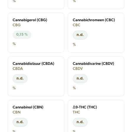
%
%
Cannabigerol (CBG)
Cannabichromeen (CBC)
CBG
CBC
0,15 %
n.d.
%
%
Cannabidiolzuur (CBDA)
Cannabidivarine (CBDV)
CBDA
CBDV
n.d.
n.d.
%
%
Cannabinol (CBN)
Δ9-THC (THC)
CBN
THC
n.d.
n.d.
%
%