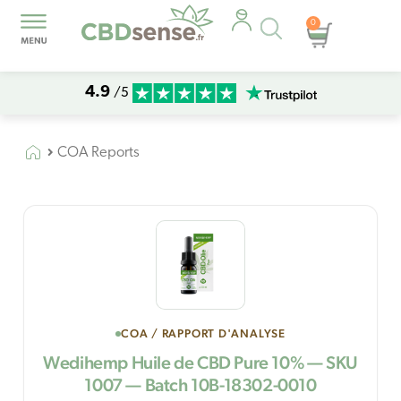
Recherche
0
Panier
de
produits
4.9
/5
COA Reports
COA / RAPPORT D'ANALYSE
Wedihemp Huile de CBD Pure 10% — SKU
1007 — Batch 10B-18302-0010