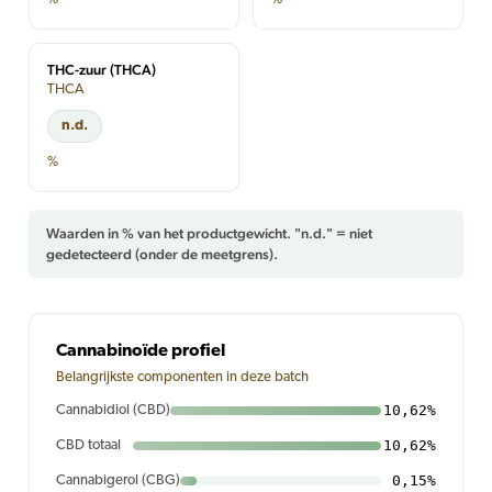
THC-zuur (THCA)
THCA
n.d.
%
Waarden in % van het productgewicht. "n.d." = niet
gedetecteerd (onder de meetgrens).
Cannabinoïde profiel
Belangrijkste componenten in deze batch
10,62%
Cannabidiol (CBD)
10,62%
CBD totaal
0,15%
Cannabigerol (CBG)