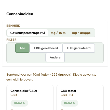
Cannabinoïden
EENHEID
Gewichtspercentage (%)
mg / 10 ml
mg / druppel
FILTER
Alle
CBD-gerelateerd
THC-gerelateerd
Andere
Berekend voor een 10ml flesje (~225 druppels). Kies je gewenste
eenheid hierboven.
Cannabidiol (CBD)
CBD totaal
CBD
CBD_EQ
10,62 %
10,62 %