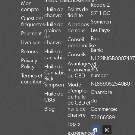
médicinale
CBDsense.fr?
Mon
Roode 2
compte
Huile de
Points de
5711 GC
chanvre
fidélité
Questions
Someren
fréquentes
Huile de
A propos
Les Pays-
graines
de nous
Paiement
de
Bas
Conseil
Livraison
chanvre
personnalisé
Bank:
Retours
Huile de
Conseils
cannabis
NL22INGB000743
Privacy
Avantages et
Policy
Huile de
VAT
inconvénients
Cannabis
number:
Termes et
du CBD
Rick
conditions
NL859052540B01
Simpson
Mode
d’emploi
Chambre
Huile de
du huile
CBG
du
de CBD et
Blog
huile de
Commerce:
chanvre
72266589
Top 5
F
T
L
I
P
a
w
i
n
i
expériences