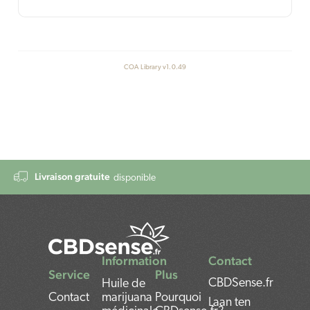
COA Library v1.0.49
Livraison gratuite
disponible
Information
Contact
Service
Plus
CBDSense.fr
Huile de
Contact
marijuana
Pourquoi
Laan ten