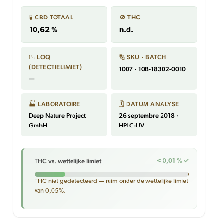
🧪 CBD TOTAAL
🚫 THC
10,62 %
n.d.
📉 LOQ
🔢 SKU · BATCH
(DETECTIELIMIET)
1007 · 10B-18302-0010
—
🏭 LABORATOIRE
🗓 DATUM ANALYSE
Deep Nature Project
26 septembre 2018 ·
GmbH
HPLC-UV
THC vs. wettelijke limiet
< 0,01 % ✓
THC niet gedetecteerd — ruim onder de wettelijke limiet
van 0,05%.