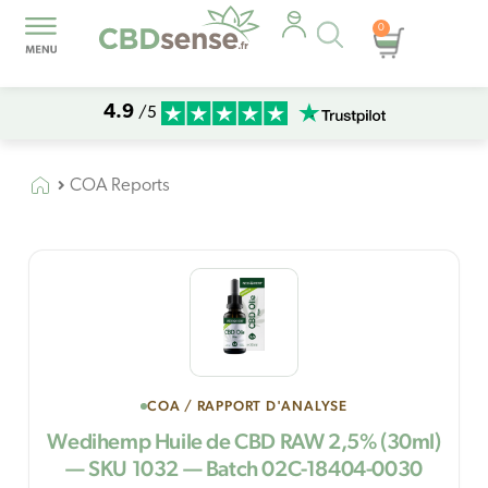
Recherche
0
Panier
de
produits
4.9
/5
COA Reports
COA / RAPPORT D'ANALYSE
Wedihemp Huile de CBD RAW 2,5% (30ml)
— SKU 1032 — Batch 02C-18404-0030