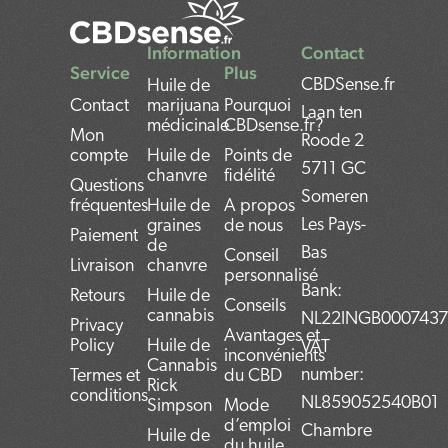
Information
Contact
Service
Plus
CBDSense.fr
Huile de
Contact
marijuana
Pourquoi
Laan ten
médicinale
CBDsense.fr?
Mon
Roode 2
compte
Huile de
Points de
5711 GC
chanvre
fidélité
Questions
Someren
fréquentes
Huile de
A propos
Les Pays-
graines
de nous
Paiement
de
Bas
Conseil
Livraison
chanvre
personnalisé
Bank:
Retours
Huile de
Conseils
cannabis
NL22INGB000743
Privacy
Avantages et
Policy
Huile de
VAT
inconvénients
Cannabis
number:
Termes et
du CBD
Rick
conditions
NL859052540B01
Simpson
Mode
d’emploi
Chambre
Huile de
du huile