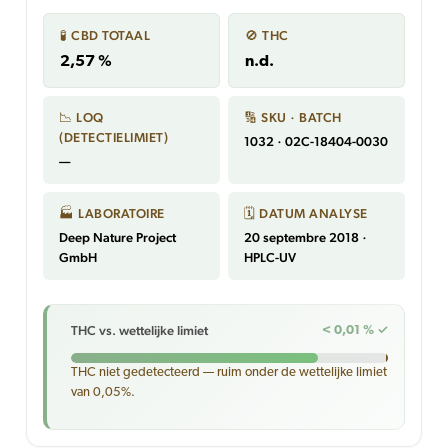
🧪 CBD TOTAAL
🚫 THC
2,57 %
n.d.
📉 LOQ
🔢 SKU · BATCH
(DETECTIELIMIET)
1032 · 02C-18404-0030
—
🏭 LABORATOIRE
🗓 DATUM ANALYSE
Deep Nature Project
20 septembre 2018 ·
GmbH
HPLC-UV
THC vs. wettelijke limiet
< 0,01 % ✓
THC niet gedetecteerd — ruim onder de wettelijke limiet
van 0,05%.