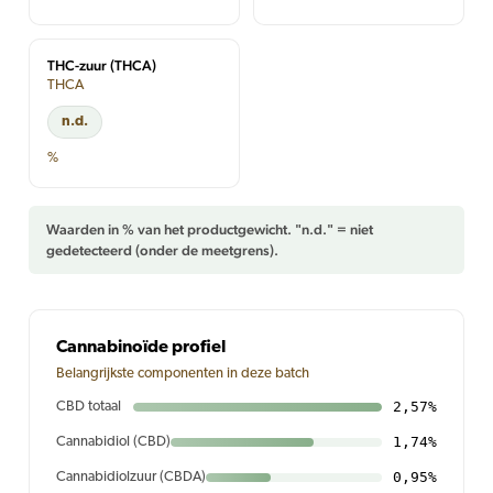
THC-zuur (THCA)
THCA
n.d.
%
Waarden in % van het productgewicht. "n.d." = niet
gedetecteerd (onder de meetgrens).
Cannabinoïde profiel
Belangrijkste componenten in deze batch
2,57%
CBD totaal
1,74%
Cannabidiol (CBD)
0,95%
Cannabidiolzuur (CBDA)