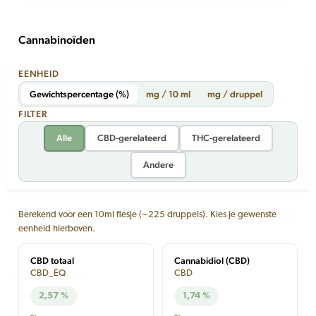
Cannabinoïden
EENHEID
Gewichtspercentage (%)
mg / 10 ml
mg / druppel
FILTER
Alle
CBD-gerelateerd
THC-gerelateerd
Andere
Berekend voor een 10ml flesje (~225 druppels). Kies je gewenste
eenheid hierboven.
CBD totaal
Cannabidiol (CBD)
CBD_EQ
CBD
2,57 %
1,74 %