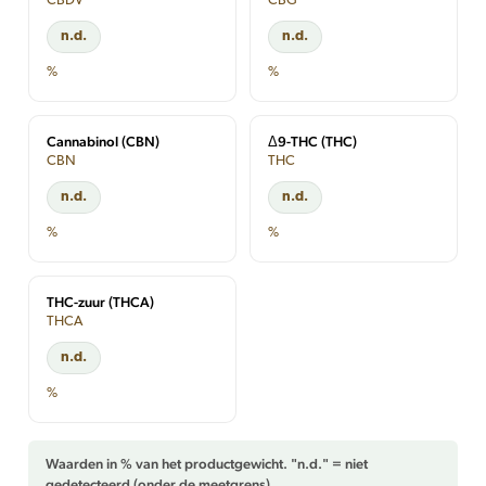
CBDV
CBG
n.d.
n.d.
%
%
Cannabinol (CBN)
Δ9-THC (THC)
CBN
THC
n.d.
n.d.
%
%
THC-zuur (THCA)
THCA
n.d.
%
Waarden in % van het productgewicht. "n.d." = niet
gedetecteerd (onder de meetgrens).