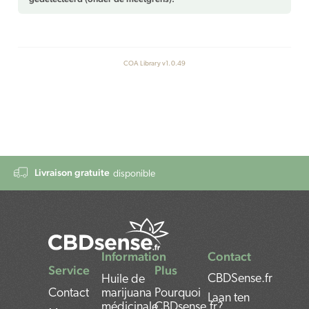
COA Library v1.0.49
Livraison gratuite
disponible
Information
Contact
Service
Plus
CBDSense.fr
Huile de
Contact
marijuana
Pourquoi
Laan ten
médicinale
CBDsense.fr?