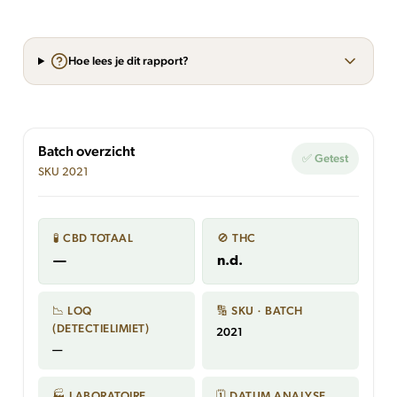
Hoe lees je dit rapport?
Batch overzicht
✅ Getest
SKU 2021
🧪 CBD TOTAAL
🚫 THC
—
n.d.
📉 LOQ
🔢 SKU · BATCH
(DETECTIELIMIET)
2021
—
🏭 LABORATOIRE
🗓 DATUM ANALYSE