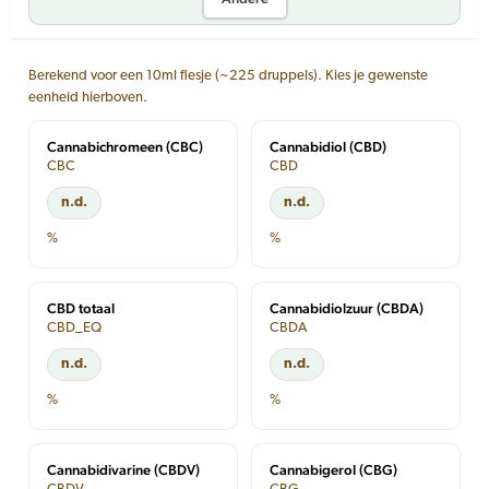
Berekend voor een 10ml flesje (~225 druppels). Kies je gewenste
eenheid hierboven.
Cannabichromeen (CBC)
Cannabidiol (CBD)
CBC
CBD
n.d.
n.d.
%
%
CBD totaal
Cannabidiolzuur (CBDA)
CBD_EQ
CBDA
n.d.
n.d.
%
%
Cannabidivarine (CBDV)
Cannabigerol (CBG)