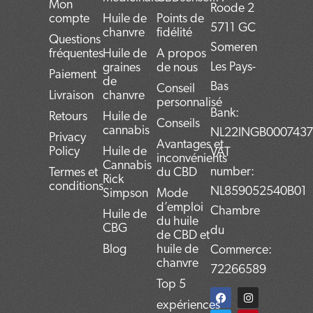
Mon
Roode 2
compte
Huile de
Points de
5711 GC
chanvre
fidélité
Questions
Someren
fréquentes
Huile de
A propos
Les Pays-
graines
de nous
Paiement
de
Bas
Conseil
Livraison
chanvre
personnalisé
Bank:
Retours
Huile de
Conseils
cannabis
NL22INGB000743
Privacy
Avantages et
Policy
Huile de
VAT
inconvénients
Cannabis
number:
Termes et
du CBD
Rick
conditions
NL859052540B01
Simpson
Mode
d’emploi
Chambre
Huile de
du huile
CBG
du
de CBD et
Blog
huile de
Commerce:
chanvre
72266589
Top 5
F
T
L
I
P
a
w
i
n
i
expériences
c
i
n
s
n