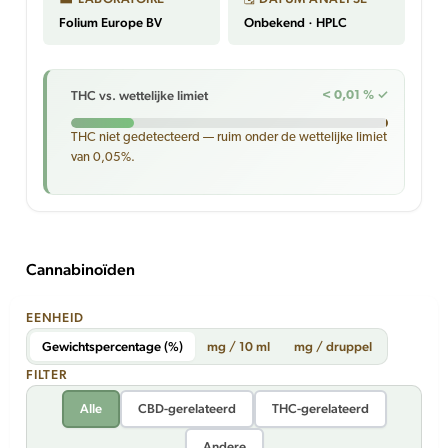
Folium Europe BV
Onbekend · HPLC
THC vs. wettelijke limiet
< 0,01 % ✓
THC niet gedetecteerd — ruim onder de wettelijke limiet
van 0,05%.
Cannabinoïden
EENHEID
Gewichtspercentage (%)
mg / 10 ml
mg / druppel
FILTER
Alle
CBD-gerelateerd
THC-gerelateerd
Andere