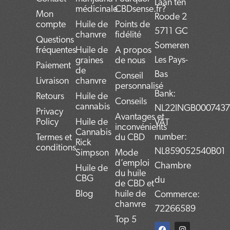
Laan ten
médicinale
CBDsense.fr?
Mon
Roode 2
compte
Huile de
Points de
5711 GC
chanvre
fidélité
Questions
Someren
fréquentes
Huile de
A propos
Les Pays-
graines
de nous
Paiement
de
Bas
Conseil
Livraison
chanvre
personnalisé
Bank:
Retours
Huile de
Conseils
cannabis
NL22INGB000743
Privacy
Avantages et
Policy
Huile de
VAT
inconvénients
Cannabis
number:
Termes et
du CBD
Rick
conditions
NL859052540B01
Simpson
Mode
d’emploi
Chambre
Huile de
du huile
CBG
du
de CBD et
Blog
huile de
Commerce:
chanvre
72266589
Top 5
F
T
L
I
P