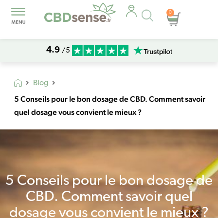
Recherche
0
Panier
de
produits
4.9
/5
Blog
5 Conseils pour le bon dosage de CBD. Comment savoir
quel dosage vous convient le mieux ?
5 Conseils pour le bon dosage de
CBD. Comment savoir quel
dosage vous convient le mieux ?