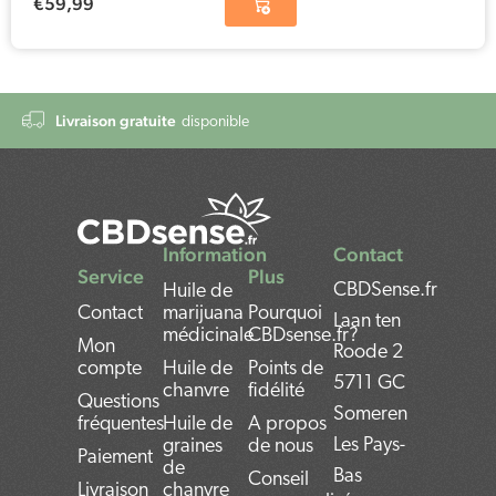
€
59,99
Livraison gratuite
disponible
Information
Contact
Service
Plus
CBDSense.fr
Huile de
Contact
marijuana
Pourquoi
Laan ten
médicinale
CBDsense.fr?
Mon
Roode 2
compte
Huile de
Points de
5711 GC
chanvre
fidélité
Questions
Someren
fréquentes
Huile de
A propos
Les Pays-
graines
de nous
Paiement
de
Bas
Conseil
Livraison
chanvre