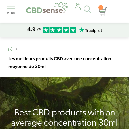
Recherche
0
Panier
de
produits
4.9
/5
Les meilleurs produits CBD avec une concentration
moyenne de 30ml
Best CBD products with an
average concentration 30ml