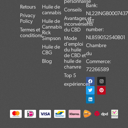
personnalisé
Bank:
Retours
Huile de
Conseils
cannabis
NL22INGB000743
Privacy
Avantages et
Policy
Huile de
VAT
inconvénients
Cannabis
number:
Termes et
du CBD
Rick
conditions
NL859052540B01
Simpson
Mode
d’emploi
Chambre
Huile de
du huile
CBG
du
de CBD et
Blog
huile de
Commerce:
chanvre
72266589
Top 5
F
T
L
I
P
a
w
i
n
i
expériences
c
i
n
s
n
e
t
k
t
t
b
t
e
a
e
o
e
d
g
r
o
r
i
r
e
k
n
a
s
m
t