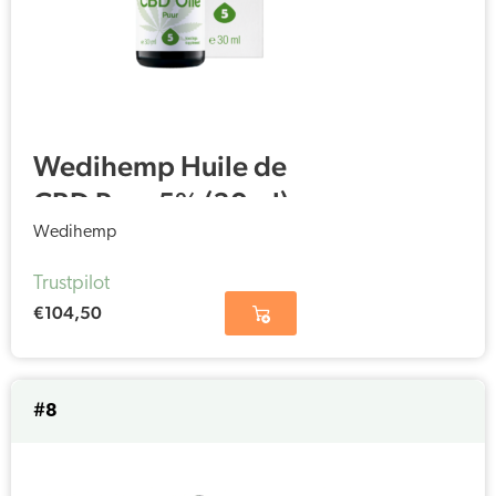
Wedihemp Huile de
CBD Pure 5% (30ml)
Wedihemp
Trustpilot
€
104,50
#8