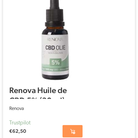
Renova Huile de
CBD 5% (30 ml)
Renova
Trustpilot
€
62,50