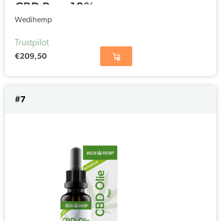
CBD Pure 10%
(30ml)
Wedihemp
Trustpilot
€
209,50
#7