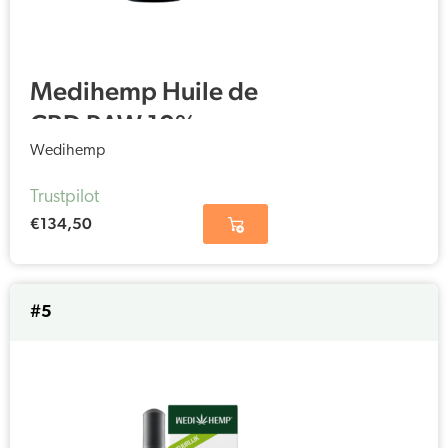
Medihemp Huile de
CBD RAW 10%
(30ml)
Wedihemp
Trustpilot
€
134,50
#5