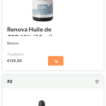
Renova Huile de
CBD 10% (30 ml)
Renova
Trustpilot
€
129,50
#2