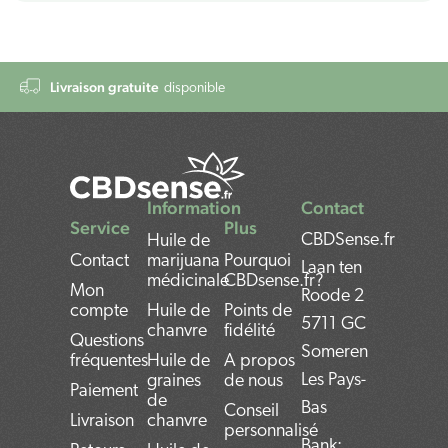
Livraison gratuite
disponible
Information
Contact
Service
Plus
CBDSense.fr
Huile de
Contact
marijuana
Pourquoi
Laan ten
médicinale
CBDsense.fr?
Mon
Roode 2
compte
Huile de
Points de
5711 GC
chanvre
fidélité
Questions
Someren
fréquentes
Huile de
A propos
Les Pays-
graines
de nous
Paiement
de
Bas
Conseil
Livraison
chanvre
personnalisé
Bank: