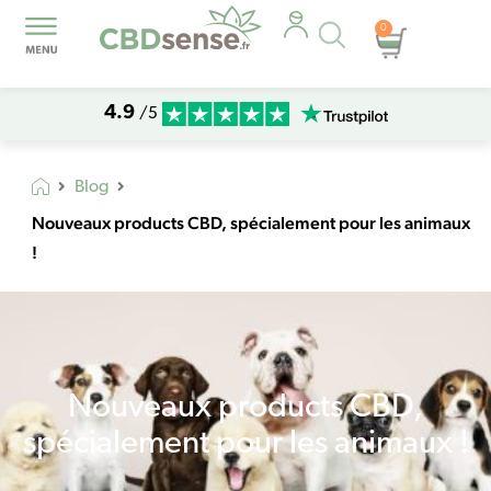
Recherche
0
Panier
de
produits
4.9
/5
Blog
Nouveaux products CBD, spécialement pour les animaux
!
Nouveaux products CBD,
spécialement pour les animaux !