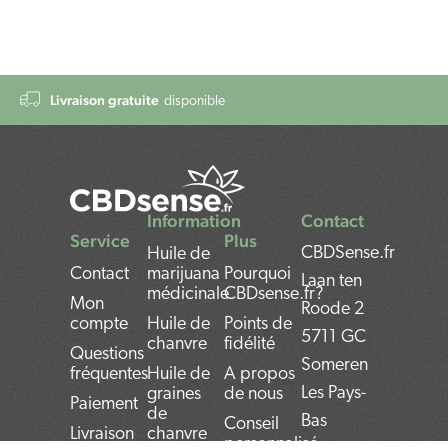
Livraison gratuite
disponible
Information
Contact
Service
Plus
CBDSense.fr
Huile de
Contact
marijuana
Pourquoi
Laan ten
médicinale
CBDsense.fr?
Mon
Roode 2
compte
Huile de
Points de
5711 GC
chanvre
fidélité
Questions
Someren
fréquentes
Huile de
A propos
Les Pays-
graines
de nous
Paiement
de
Bas
Conseil
Livraison
chanvre
personnalisé