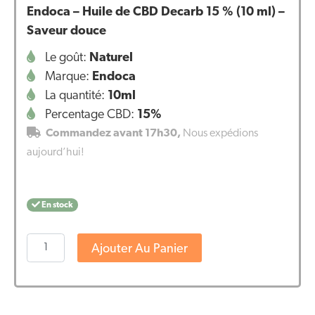
Endoca – Huile de CBD Decarb 15 % (10 ml) –
Saveur douce
Le goût:
Naturel
Marque:
Endoca
La quantité:
10ml
Percentage CBD:
15%
Commandez avant 17h30,
Nous expédions
aujourd’hui!
En stock
quantité
Ajouter Au Panier
de
Endoca
-