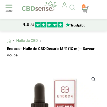
Recherche
0
Panier
de
produits
4.9
/5
Huile de CBD
Endoca – Huile de CBD Decarb 15 % (10 ml) – Saveur
douce
quantité
de
Endoca
-
Huile
de