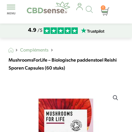
Recherche
0
Panier
de
produits
4.9
/5
Compléments
MushroomsForLife – Biologische paddenstoel Reishi
Sporen Capsules (60 stuks)
quantité
de
MushroomsForLife
-
Biologische
paddenstoel