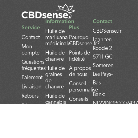
Information
Contact
Service
Plus
CBDSense.fr
Huile de
Contact
marijuana
Pourquoi
Laan ten
médicinale
CBDsense.fr?
Mon
Roode 2
compte
Huile de
Points de
5711 GC
chanvre
fidélité
Questions
Someren
fréquentes
Huile de
A propos
Les Pays-
graines
de nous
Paiement
de
Bas
Conseil
Livraison
chanvre
personnalisé
Bank:
Retours
Huile de
Conseils
cannabis
NL22INGB000743
Privacy
Avantages et
Policy
Huile de
VAT
inconvénients
Cannabis
number:
Termes et
du CBD
Rick
conditions
NL859052540B01
Simpson
Mode
d’emploi
Chambre