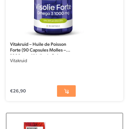
Vitakruid – Huile de Poisson
Forte (90 Capsules Molles –
1000 mg d’Huile de Poisson par
Capsule)
Vitakruid
€
26,90