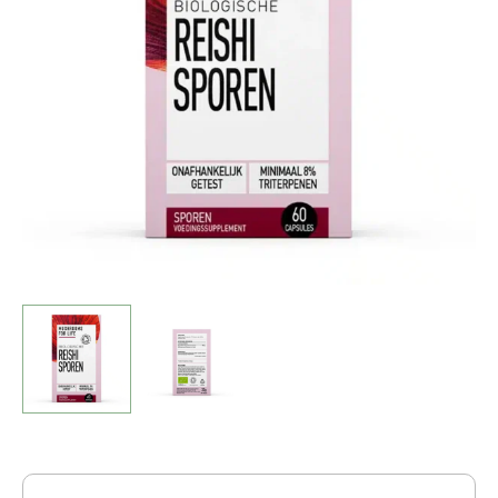
Reishi
Sporen
Capsules
(60
stuks)