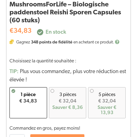
MushroomsForLife – Biologische
paddenstoel Reishi Sporen Capsules
(60 stuks)
€
34,83
En stock
348
points de fidélité
Gagnez
en achetant ce produit.
Choisissez la quantité souhaitée :
TIP:
Plus vous commandez, plus votre réduction est
élevée !
1 pièce
3 pièces
5 pièces
€ 34,83
€ 32,04
€ 32,04
Sauver € 8,36
Sauver €
13,93
Commandez en gros, payez moins!