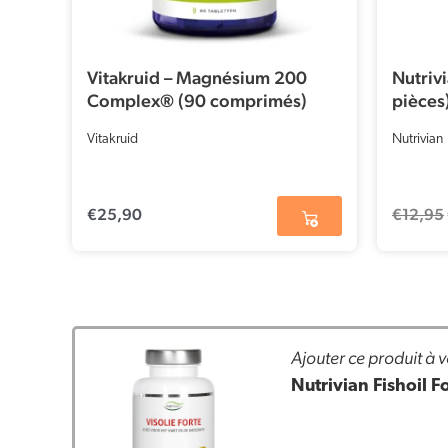
Vitakruid – Magnésium 200
Nutriv
Complex® (90 comprimés)
pièces
Vitakruid
Nutrivian
€
25,90
€
12,95
Ajouter ce produit à v
Nutrivian Fishoil F