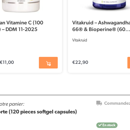
ian Vitamine C (100
Vitakruid – Ashwagandh
) – DDM 11-2025
66® & Bioperine® (60
capsules)
Vitakruid
€
11,00
€
22,90
otre panier:
Commandez 
orte (120 pieces softgel capsules)
En stock