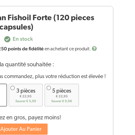
an Fishoil Forte (120 pieces
 capsules)
En stock
250
points de fidélité
en achetant ce produit.
la quantité souhaitée :
us commandez, plus votre réduction est élevée !
3 pièces
5 pièces
€ 22,95
€ 22,95
Sauver € 5,99
Sauver € 9,98
 en gros, payez moins!
Ajouter Au Panier