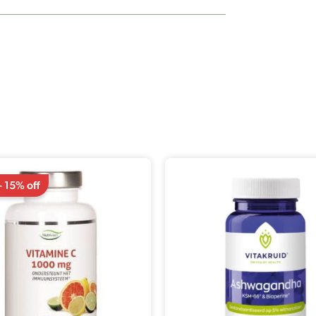
Le
Le
prix
prix
- 15% off
initial
actuel
était :
est :
€12,95.
€11,00.