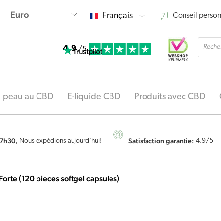
Français
Conseil person
Reche
4.9
de
/5
produi
la peau au CBD
E-liquide CBD
Produits avec CBD
7h30,
Satisfaction garantie:
Nous expédions aujourd’hui!
4.9
/5
 Forte (120 pieces softgel capsules)