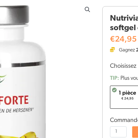
quantité
de
Nutrivi
Nutrivian
softgel
Fishoil
Forte
€
24,95
(120
Gagnez
pieces
softgel
Choisissez 
capsules)
TIP:
Plus vo
1 pièce
€ 24,95
Commandez