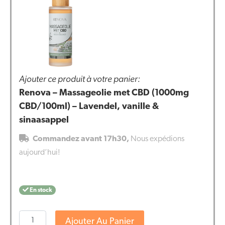
Ajouter ce produit à votre panier:
Renova – Massageolie met CBD (1000mg
CBD/100ml) – Lavendel, vanille &
sinaasappel
Commandez avant 17h30,
Nous expédions
aujourd’hui!
En stock
quantité
Ajouter Au Panier