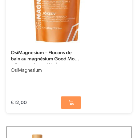
OsiMagnesium – Flocons de
bain au magnésium Good Mood
– Orange douce (1kg)
OsiMagnesium
€
12,00