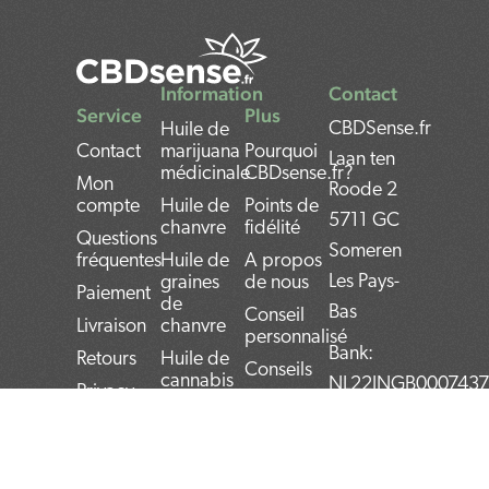
Information
Contact
Service
Plus
CBDSense.fr
Huile de
Contact
marijuana
Pourquoi
Laan ten
médicinale
CBDsense.fr?
Mon
Roode 2
compte
Huile de
Points de
5711 GC
chanvre
fidélité
Questions
Someren
fréquentes
Huile de
A propos
Les Pays-
graines
de nous
Paiement
de
Bas
Conseil
Livraison
chanvre
personnalisé
Bank:
Retours
Huile de
Conseils
cannabis
NL22INGB000743
Privacy
Avantages et
Policy
Huile de
VAT
inconvénients
Cannabis
number:
Termes et
du CBD
Rick
conditions
NL859052540B01
Simpson
Mode