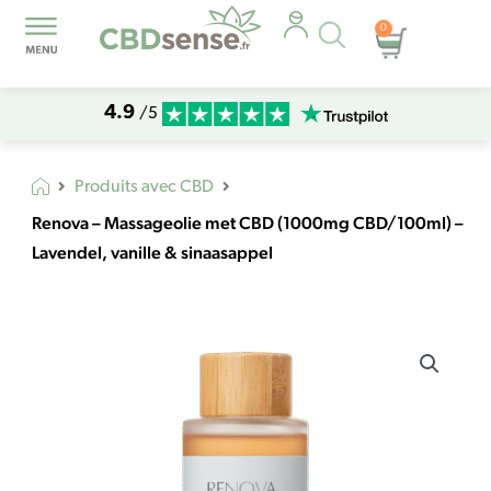
Recherche
0
Panier
de
produits
4.9
/5
Produits avec CBD
Renova – Massageolie met CBD (1000mg CBD/100ml) –
Lavendel, vanille & sinaasappel
quantité
de
Renova
-
Massageolie
met