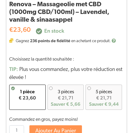
Renova – Massageolie met CBD
(1000mg CBD/100ml) – Lavendel,
vanille & sinaasappel
€
23,60
En stock
236
points de fidélité
Gagnez
en achetant ce produit.
Choisissez la quantité souhaitée :
TIP:
Plus vous commandez, plus votre réduction est
élevée !
1 pièce
3 pièces
5 pièces
€ 23,60
€ 21,71
€ 21,71
Sauver € 5,66
Sauver € 9,44
Commandez en gros, payez moins!
Ajouter Au Panier