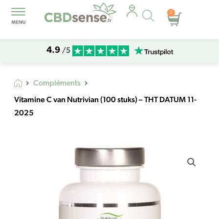
Recherche
0
Panier
de
produits
4.9
/5
Compléments
Vitamine C van Nutrivian (100 stuks) – THT DATUM 11-
2025
quantité
de
Vitamine
C
van
Nutrivian