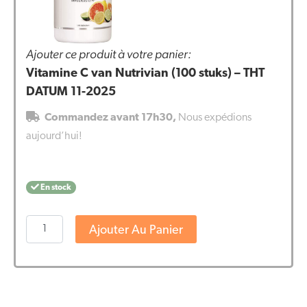
Ajouter ce produit à votre panier:
Vitamine C van Nutrivian (100 stuks) – THT
DATUM 11-2025
Commandez avant 17h30,
Nous expédions
aujourd’hui!
En stock
quantité
Ajouter Au Panier
de
Vitamine
C
van