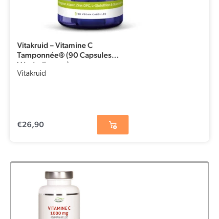
Vitakruid – Vitamine C
Tamponnée® (90 Capsules
Végétaliennes)
Vitakruid
€
26,90