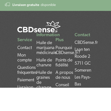
Livraison gratuite
disponible
Information
Contact
Service
Plus
CBDSense.fr
Huile de
Contact
marijuana
Pourquoi
Laan ten
médicinale
CBDsense.fr?
Mon
Roode 2
compte
Huile de
Points de
5711 GC
chanvre
fidélité
Questions
Someren
fréquentes
Huile de
A propos
Les Pays-
graines
de nous
Paiement
de
Bas
Conseil
Livraison
chanvre
personnalisé
Bank:
Retours
Huile de
Conseils
cannabis
NL22INGB000743
Privacy
Avantages et
Policy
Huile de
VAT
inconvénients