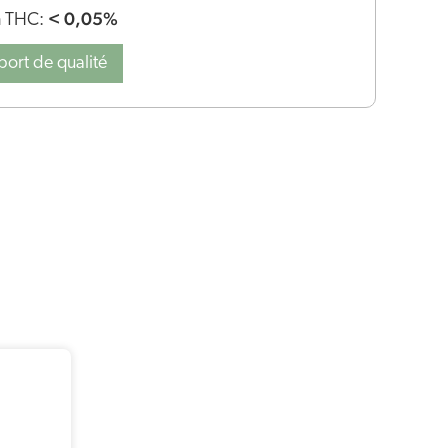
< 0,05%
n THC:
port de qualité