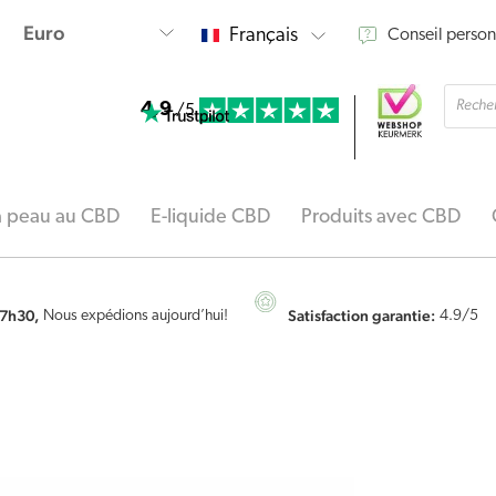
Français
Conseil person
Reche
4.9
de
/5
produi
la peau au CBD
E-liquide CBD
Produits avec CBD
7h30,
Satisfaction garantie:
Nous expédions aujourd’hui!
4.9
/5
quantité