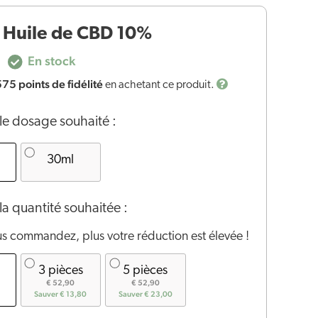
 Huile de CBD 10%
En stock
575
points de fidélité
en achetant ce produit.
le dosage souhaité :
30ml
la quantité souhaitée :
us commandez, plus votre réduction est élevée !
3 pièces
5 pièces
€ 52,90
€ 52,90
Sauver € 13,80
Sauver € 23,00