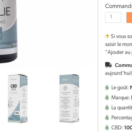
Commandez
Si vous s
saisir le m
"Ajouter au 
Comman
aujourd’hui!
Le goût:
Marque:
La quanti
Percenta
10
CBD: