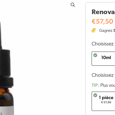
de
Renova
Renova
Huile
€
57,50
de
Gagnez
CBD
10%
Choisissez 
10ml
Choisissez 
TIP:
Plus vo
1 pièce
€ 57,50