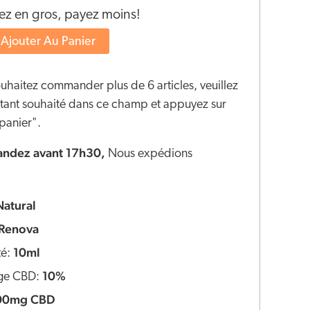
 en gros, payez moins!
Ajouter Au Panier
ouhaitez commander plus de 6 articles, veuillez
ontant souhaité dans ce champ et appuyez sur
panier".
dez avant 17h30,
Nous expédions
Natural
Renova
10ml
té:
10%
ge CBD:
00mg CBD