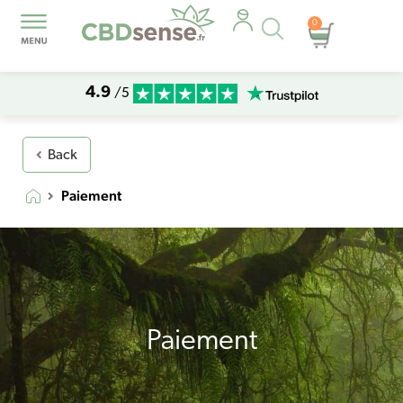
Recherche
0
Panier
de
produits
4.9
/5
Back
Paiement
Paiement