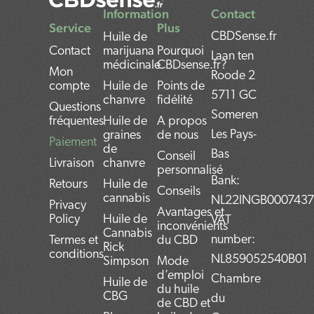
Information
Contact
Service
Plus
CBDSense.fr
Huile de
Contact
marijuana
Pourquoi
Laan ten
médicinale
CBDsense.fr?
Mon
Roode 2
compte
Huile de
Points de
5711 GC
chanvre
fidélité
Questions
Someren
fréquentes
Huile de
A propos
Les Pays-
graines
de nous
Paiement
de
Bas
Conseil
Livraison
chanvre
personnalisé
Bank:
Retours
Huile de
Conseils
cannabis
NL22INGB000743
Privacy
Avantages et
Policy
Huile de
VAT
inconvénients
Cannabis
number:
Termes et
du CBD
Rick
conditions
NL859052540B01
Simpson
Mode
d’emploi
Chambre
Huile de
du huile
CBG
du
de CBD et