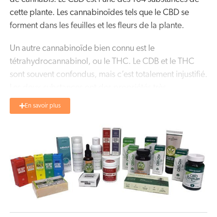
cette plante. Les cannabinoïdes tels que le CBD se
forment dans les feuilles et les fleurs de la plante.
Un autre cannabinoïde bien connu est le
tétrahydrocannabinol, ou le THC. Le CDB et le THC
sont souvent confondus, mais c’est totalement injustifié.
Les deux substances ont des propriétés très
différentes. Le CBD n’est pas psychoactif et il est donc
En savoir plus
impossible de devenir high avec le CBD,
contrairement au THC, qui est souvent utilisé de façon
récréative.
Depuis quelques années, de nombreux products
différents sont fabriqués dans lesquels le CBD est un
ingrédient important.
L’huile de CBD
est de loin la
forme la plus populaire parce qu’en prenant ces
gouttes vous pouvez doser très précisément. Un autre