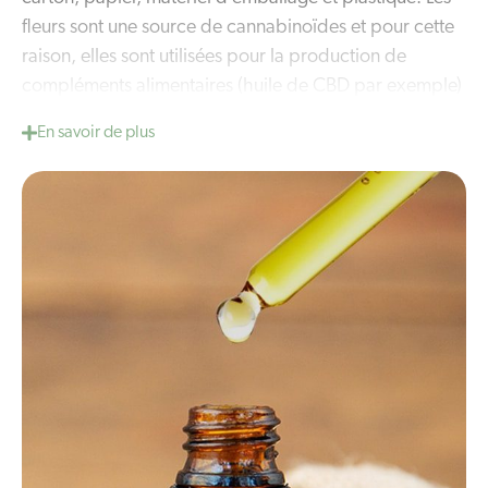
fleurs sont une source de cannabinoïdes et pour cette
raison, elles sont utilisées pour la production de
compléments alimentaires (huile de CBD par exemple)
et de divers produits alimentaires. Les graines sont
En savoir de plus
riches en vitamines et minéraux, protéines et en divers
acides gras. Pour cette raison, les graines sont utilisées
dans la production d’huile de graine de chanvre, lait
de chanvre, produits de soins corporels et produits
industriels tels que les peintures. Les racines du
chanvre sont utilisées comme compost naturel et
peuvent être utilisées pour la phytoremédiation.
L’un des principaux avantages de la culture du chanvre
est qu’il peut croître très rapidement et de manière
durable et il est donc être très intéressant pour une
culture à grande échelle. Une plante de chanvre peut
pousser jusqu’à 3 mètres en 100 jours et, en raison de