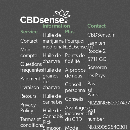
Information
Contact
Service
Plus
CBDSense.fr
Huile de
Contact
marijuana
Pourquoi
Laan ten
médicinale
CBDsense.fr?
Mon
Roode 2
compte
Huile de
Points de
5711 GC
chanvre
fidélité
Questions
Someren
fréquentes
Huile de
A propos
Les Pays-
graines
de nous
Paiement
de
Bas
Conseil
Livraison
chanvre
personnalisé
Bank:
Retours
Huile de
Conseils
cannabis
NL22INGB000743
Privacy
Avantages et
Policy
Huile de
VAT
inconvénients
Cannabis
number:
Termes et
du CBD
Rick
conditions
NL859052540B01
Simpson
Mode