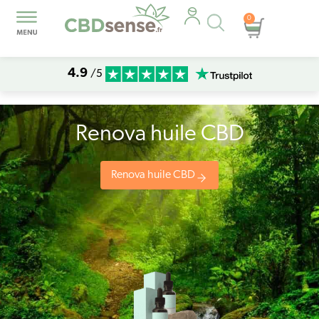
Recherche
0
Panier
de
produits
4.9
/5
Renova huile CBD
Renova huile CBD