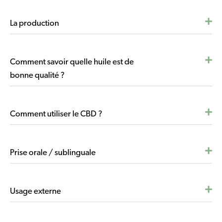
avantage important de l’huile est que le CBD est
La production
rapidement absorbé dans votre circulation sanguine
car il est absorbé par les muqueuses sous la langue.
Comment savoir quelle huile est de
bonne qualité ?
Comment utiliser le CBD ?
Prise orale / sublinguale
Usage externe