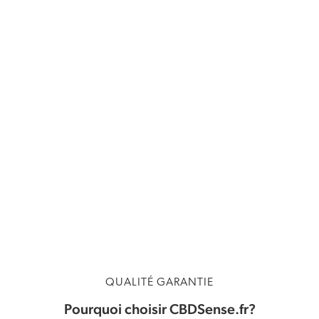
Capsules de CBD
Soins du corps au CBD
QUALITÉ GARANTIE
Pourquoi choisir CBDSense.fr?