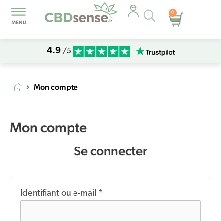
Recherche
0
Panier
de
produits
4.9
/5
Mon compte
Mon compte
Se connecter
Identifiant ou e-mail
*