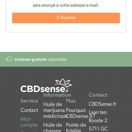
sera envoyé à votre adresse e-mail.
S’inscrire
Livraison gratuite
disponible
Information
Contact
Service
Plus
CBDSense.fr
Huile de
Contact
marijuana
Pourquoi
Laan ten
médicinale
CBDsense.fr?
Mon
Roode 2
compte
Huile de
Points de
5711 GC
chanvre
fidélité