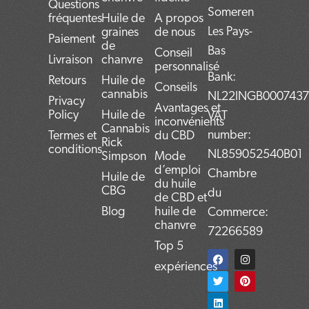
Questions
Someren
fréquentes
Huile de
A propos
Les Pays-
graines
de nous
Paiement
de
Bas
Conseil
Livraison
chanvre
personnalisé
Bank:
Retours
Huile de
Conseils
cannabis
NL22INGB000743
Privacy
Avantages et
Policy
Huile de
VAT
inconvénients
Cannabis
number:
Termes et
du CBD
Rick
conditions
NL859052540B01
Simpson
Mode
d’emploi
Chambre
Huile de
du huile
CBG
du
de CBD et
Blog
huile de
Commerce:
chanvre
72266589
Top 5
F
T
L
I
P
a
w
i
n
i
expériences
c
i
n
s
n
e
t
k
t
t
b
t
e
a
e
o
e
d
g
r