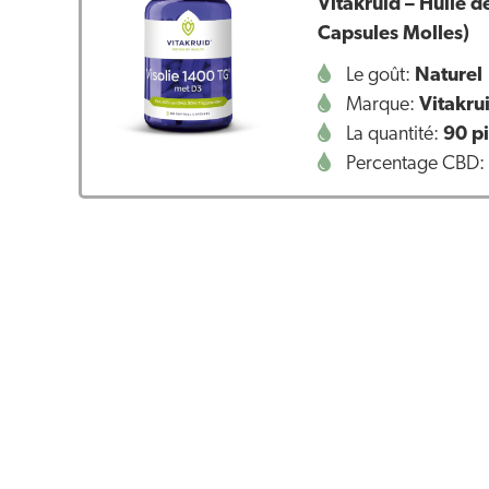
Vitakruid – Huile 
Capsules Molles)
Le goût:
Naturel
Marque:
Vitakru
La quantité:
90 p
Percentage CBD