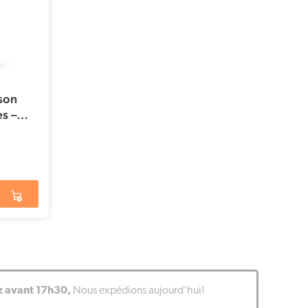
sson
s –
sson
avant 17h30,
Nous expédions aujourd’hui!