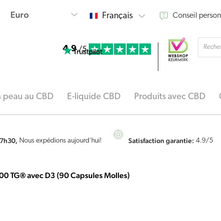
Français
Conseil person
Reche
4.9
de
/5
produi
la peau au CBD
E-liquide CBD
Produits avec CBD
7h30,
Satisfaction garantie:
Nous expédions aujourd’hui!
4.9
/5
1400 TG® avec D3 (90 Capsules Molles)
quantité