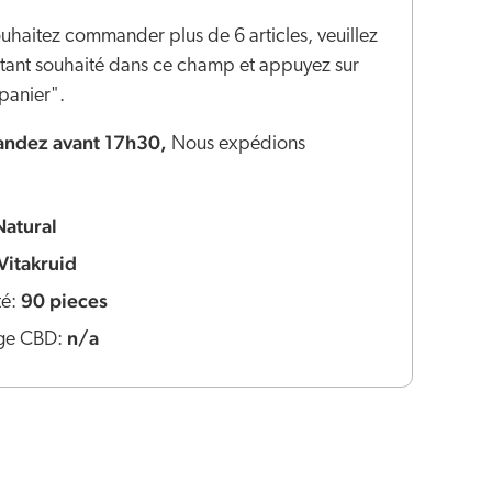
ouhaitez commander plus de 6 articles, veuillez
ontant souhaité dans ce champ et appuyez sur
panier".
dez avant 17h30,
Nous expédions
Natural
Vitakruid
90 pieces
té:
n/a
ge CBD: