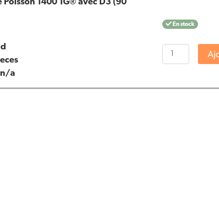
de Poisson 1400 TG® avec D3 (90
En stock
id
quantité
Aj
ieces
de
:
n/a
Vitakruid
-
Huile
de
Poisson
1400
TG®
avec
D3
(90
Capsules