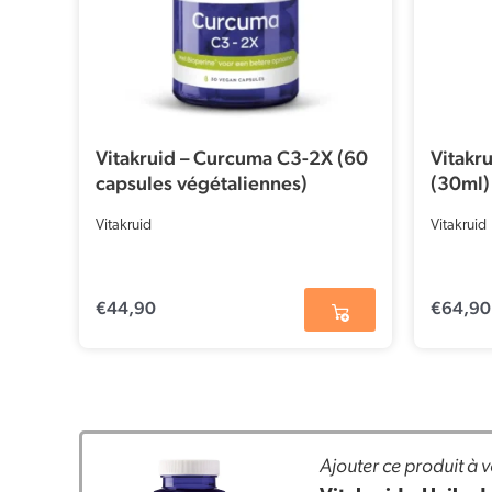
Vitakruid – Curcuma C3-2X (60
Vitakr
capsules végétaliennes)
(30ml)
Vitakruid
Vitakruid
€
44,90
€
64,90
Ajouter ce produit à v