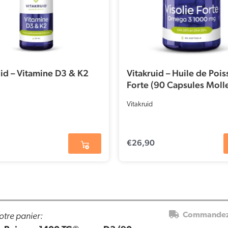
uid – Vitamine D3 & K2
Vitakruid – Huile de Poi
Forte (90 Capsules Molle
1000 mg d’Huile de Poi
Vitakruid
par Capsule)
€
26,90
otre panier:
Commandez 