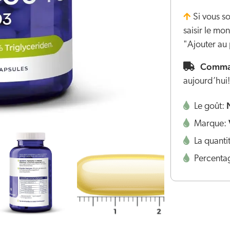
Si vous s
saisir le m
"Ajouter au 
Comman
aujourd’hui!
Le goût:
Marque:
La quanti
Percenta