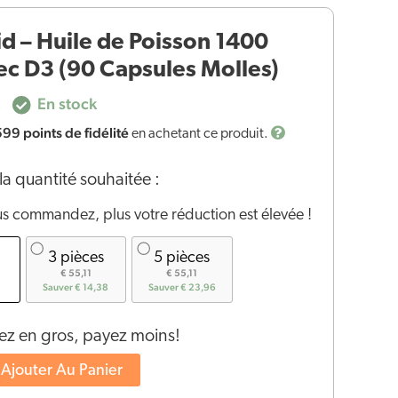
id – Huile de Poisson 1400
c D3 (90 Capsules Molles)
En stock
599
points de fidélité
en achetant ce produit.
la quantité souhaitée :
us commandez, plus votre réduction est élevée !
3 pièces
5 pièces
€ 55,11
€ 55,11
Sauver € 14,38
Sauver € 23,96
 en gros, payez moins!
Ajouter Au Panier