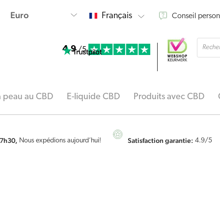
Français
Conseil person
Reche
4.9
de
/5
produi
la peau au CBD
E-liquide CBD
Produits avec CBD
7h30,
Satisfaction garantie:
Nous expédions aujourd’hui!
4.9
/5