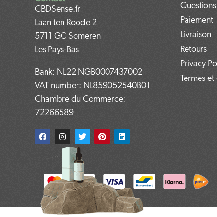
Questions
CBDSense.fr
Paiement
Laan ten Roode 2
Livraison
5711 GC Someren
Retours
Les Pays-Bas
Privacy Po
Bank: NL22INGB0007437002
Termes et 
VAT number: NL859052540B01
Chambre du Commerce:
72266589
F
I
T
P
L
a
n
w
i
i
c
s
i
n
n
e
t
t
t
k
b
a
t
e
e
o
g
e
r
d
o
r
r
e
i
k
a
s
n
m
t