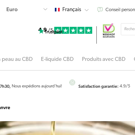
Français
Conseil person
Reche
4.9
de
/5
produi
la peau au CBD
E-liquide CBD
Produits avec CBD
7h30,
Satisfaction garantie:
Nous expédions aujourd’hui!
4.9
/5
anvre