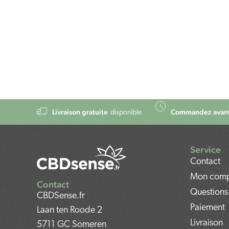
Livraison gratuite
Commandez avant
disponible
Service
Contact
Mon com
Contact
Questions
CBDSense.fr
Paiement
Laan ten Roode 2
Livraison
5711 GC Someren