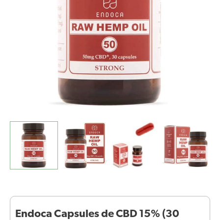
(30
pièces)
Endoca Capsules de CBD 15% (30