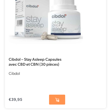
Cibdol – Stay Asleep Capsules
avec CBD et CBN (30 pièces)
Cibdol
€
39,95