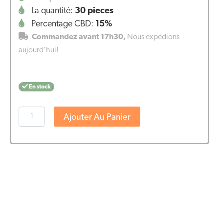
La quantité:
30 pieces
Percentage CBD:
15%
Commandez avant 17h30,
Nous expédions
aujourd’hui!
En stock
quantité
Ajouter Au Panier
de
Endoca
Capsules
de
CBD
15%
(30
pièces)