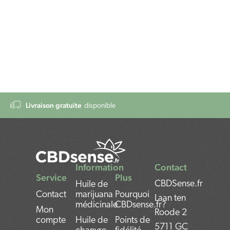
Livraison gratuite
disponible
Information
Contact
Service
Plus
CBDSense.fr
Huile de
Contact
marijuana
Pourquoi
Laan ten
médicinale
CBDsense.fr?
Mon
Roode 2
compte
Huile de
Points de
5711 GC