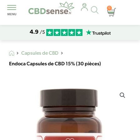
Recherche
0
Panier
de
produits
4.9
/5
Capsules de CBD
Endoca Capsules de CBD 15% (30 pièces)
quantité
de
Endoca
Capsules
de
CBD
15%