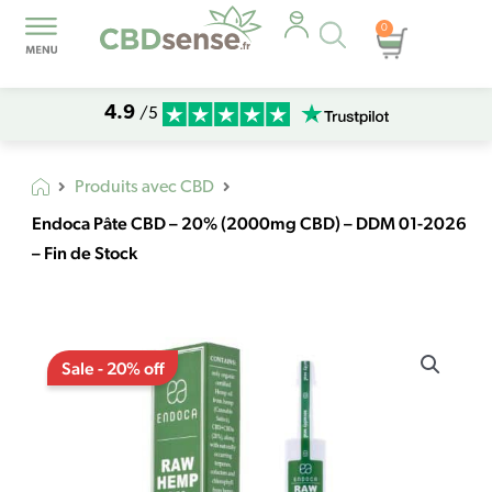
Recherche
0
Panier
de
produits
4.9
/5
Produits avec CBD
Endoca Pâte CBD – 20% (2000mg CBD) – DDM 01-2026
– Fin de Stock
Le
Le
quantité
prix
prix
Sale - 20% off
de
initial
actuel
Endoca
était :
est :
Pâte
€177,01.
€141,60.
CBD
–