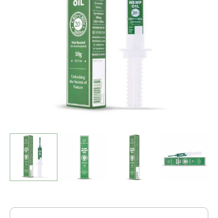
20%
(2000mg
CBD)
-
DDM
01-
2026
-
Fin
de
Stock