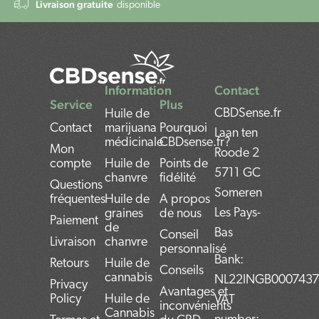
Livraison gratuite
disponible
Information
Contact
Service
Plus
CBDSense.fr
Huile de
Contact
marijuana
Pourquoi
Laan ten
médicinale
CBDsense.fr?
Mon
Roode 2
compte
Huile de
Points de
5711 GC
chanvre
fidélité
Questions
Someren
fréquentes
Huile de
A propos
Les Pays-
graines
de nous
Paiement
de
Bas
Conseil
Livraison
chanvre
personnalisé
Bank:
Retours
Huile de
Conseils
cannabis
NL22INGB000743
Privacy
Avantages et
Policy
Huile de
VAT
inconvénients
Cannabis