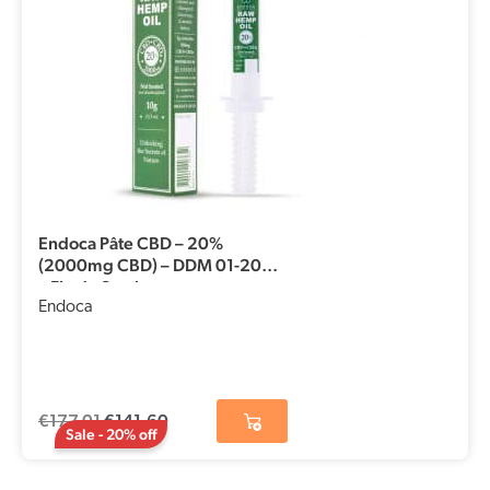
Endoca Pâte CBD – 20%
(2000mg CBD) – DDM 01-2026
– Fin de Stock
Endoca
€
177,01
€
141,60
Sale - 20% off