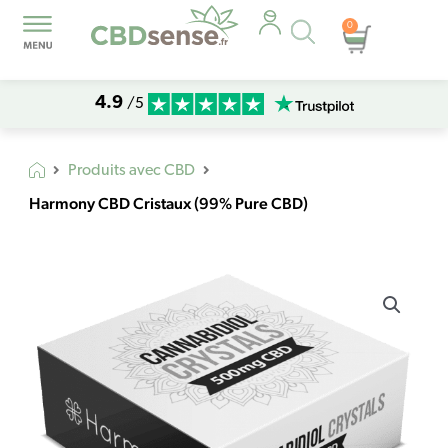
Recherche
0
Panier
de
produits
4.9
/5
Produits avec CBD
Harmony CBD Cristaux (99% Pure CBD)
quantité
de
Harmony
CBD
Cristaux
(99%
Pure