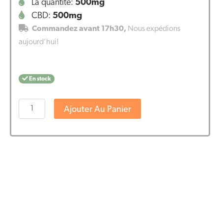
La quantité:
500mg
CBD:
500mg
Commandez avant 17h30,
Nous expédions
aujourd’hui!
En stock
quantité
Ajouter Au Panier
de
Harmony
CBD
Cristaux
(99%
Pure
CBD)