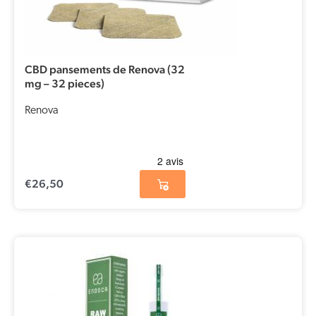
CBD pansements de Renova (32
mg – 32 pieces)
Renova
€
26,50
Le
Le
prix
prix
initial
actuel
était :
est :
€177,01.
€141,60.