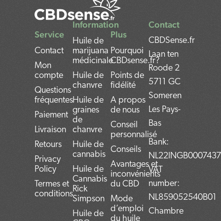
Information
Contact
Service
Plus
CBDSense.fr
Huile de
Contact
marijuana
Pourquoi
Laan ten
médicinale
CBDsense.fr?
Mon
Roode 2
compte
Huile de
Points de
5711 GC
chanvre
fidélité
Questions
Someren
fréquentes
Huile de
A propos
Les Pays-
graines
de nous
Paiement
de
Bas
Conseil
Livraison
chanvre
personnalisé
Bank:
Retours
Huile de
Conseils
cannabis
NL22INGB000743
Privacy
Avantages et
Policy
Huile de
VAT
inconvénients
Cannabis
number:
Termes et
du CBD
Rick
conditions
NL859052540B01
Simpson
Mode
d’emploi
Chambre
Huile de
du huile