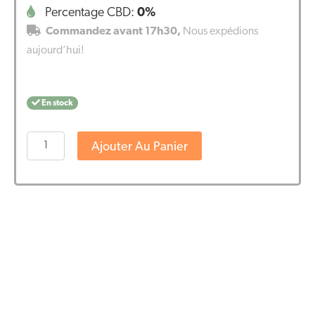
Percentage CBD:
0%
Commandez avant 17h30,
Nous expédions
aujourd’hui!
En stock
quantité
Ajouter Au Panier
de
Hemptouch
nettoyant
purifiant
visage
avec
huile
de
chanvre