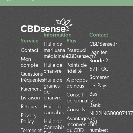
Information
Contact
Service
Plus
CBDSense.fr
Huile de
Contact
marijuana
Pourquoi
Laan ten
médicinale
CBDsense.fr?
Mon
Roode 2
compte
Huile de
Points de
5711 GC
chanvre
fidélité
Questions
Someren
fréquentes
Huile de
A propos
Les Pays-
graines
de nous
Paiement
de
Bas
Conseil
Livraison
chanvre
personnalisé
Bank:
Retours
Huile de
Conseils
cannabis
NL22INGB000743
Privacy
Avantages et
Policy
Huile de
VAT
inconvénients
Cannabis
number:
Termes et
du CBD