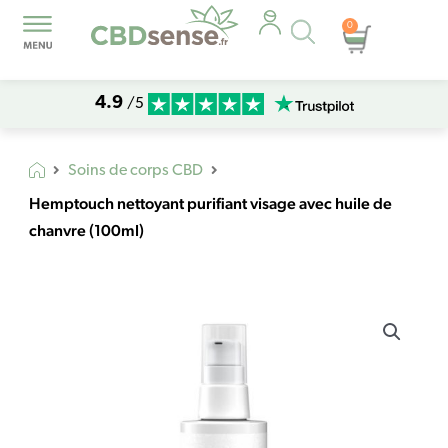
Recherche
0
Panier
de
produits
4.9
/5
Soins de corps CBD
Hemptouch nettoyant purifiant visage avec huile de
chanvre (100ml)
quantité
de
Hemptouch
nettoyant
purifiant
visage