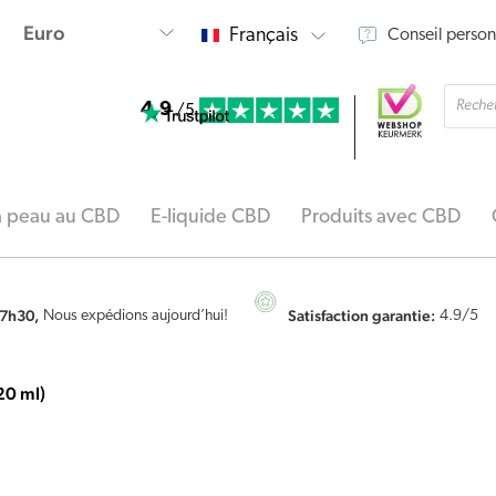
Français
Conseil person
Reche
4.9
de
/5
produi
la peau au CBD
E-liquide CBD
Produits avec CBD
7h30,
Satisfaction garantie:
Nous expédions aujourd’hui!
4.9
/5
20 ml)
quantité