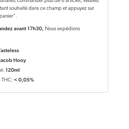
ouhaitez commander plus de 6 articles, veuillez
ontant souhaité dans ce champ et appuyez sur
panier".
dez avant 17h30,
Nous expédions
Tasteless
Jacob Hooy
120ml
té:
< 0,05%
n THC: