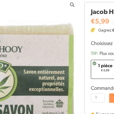
de
Jacob H
Jacob
Hooy
€
5,99
CBD
Gagnez
savon
(120
Choisissez 
ml)
TIP:
Plus vo
1 pièce
€ 5,99
Commandez