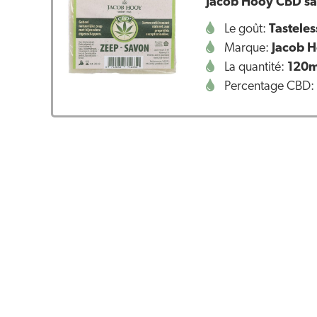
Jacob Hooy CBD sa
Le goût:
Tasteles
Marque:
Jacob 
La quantité:
120m
Percentage CBD