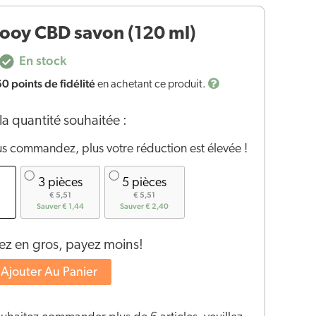
ooy CBD savon (120 ml)
En stock
60
points de fidélité
en achetant ce produit.
la quantité souhaitée :
us commandez, plus votre réduction est élevée !
3 pièces
5 pièces
€ 5,51
€ 5,51
Sauver € 1,44
Sauver € 2,40
 en gros, payez moins!
Ajouter Au Panier