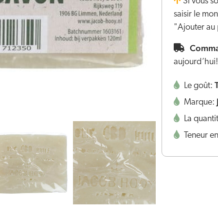
Si vous s
saisir le m
"Ajouter au 
Comman
aujourd’hui!
Le goût:
Marque:
La quanti
Teneur e