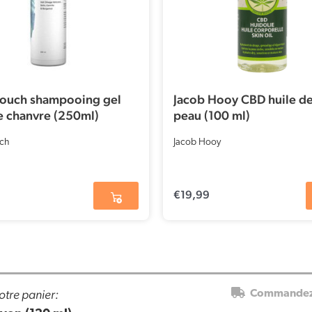
ouch shampooing gel
Jacob Hooy CBD huile de
 chanvre (250ml)
peau (100 ml)
ch
Jacob Hooy
€
19,99
otre panier:
Commandez 