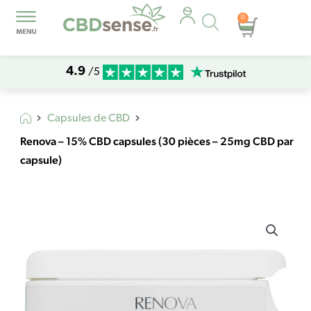
Recherche
0
Panier
de
produits
4.9
/5
Capsules de CBD
Renova – 15% CBD capsules (30 pièces – 25mg CBD par
capsule)
quantité
de
Renova
-
15%
CBD