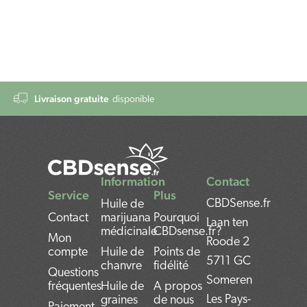
Livraison gratuite
disponible
Information
Contact
Service
Plus
CBDSense.fr
Huile de
Contact
marijuana
Pourquoi
Laan ten
médicinale
CBDsense.fr?
Mon
Roode 2
compte
Huile de
Points de
5711 GC
chanvre
fidélité
Questions
Someren
fréquentes
Huile de
A propos
Les Pays-
graines
de nous