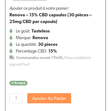
Ajouter ce produit à votre panier:
Renova – 15% CBD capsules (30 pièces –
25mg CBD par capsule)
Le goût:
Tasteless
Marque:
Renova
La quantité:
30 pieces
Percentage CBD:
15%
Commandez avant 17h30,
Nous expédions
aujourd’hui!
En stock
quantité
Ajouter Au Panier
de
Renova