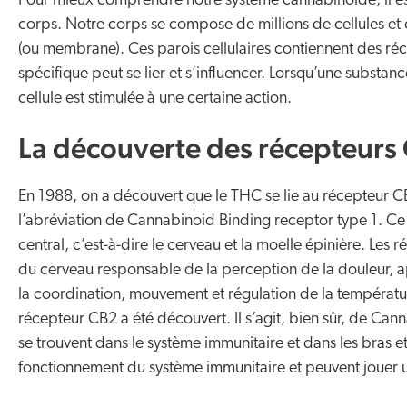
Pour mieux comprendre notre système cannabinoïde, il est 
corps. Notre corps se compose de millions de cellules et c
(ou membrane). Ces parois cellulaires contiennent des ré
spécifique peut se lier et s’influencer. Lorsqu’une substance
cellule est stimulée à une certaine action.
La découverte des récepteurs
En 1988, on a découvert que le THC se lie au récepteur CB
l’abréviation de Cannabinoid Binding receptor type 1. Ce
central, c’est-à-dire le cerveau et la moelle épinière. Les 
du cerveau responsable de la perception de la douleur, 
la coordination, mouvement et régulation de la températur
récepteur CB2 a été découvert. Il s’agit, bien sûr, de Ca
se trouvent dans le système immunitaire et dans les bras e
fonctionnement du système immunitaire et peuvent jouer un 