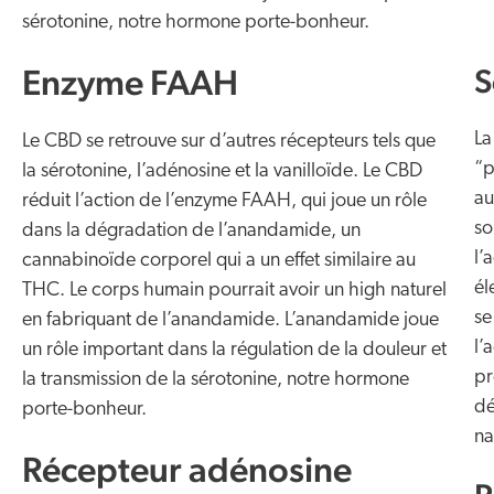
sérotonine, notre hormone porte-bonheur.
Enzyme FAAH
S
La
Le CBD se retrouve sur d’autres récepteurs tels que
“p
la sérotonine, l’adénosine et la vanilloïde. Le CBD
au
réduit l’action de l’enzyme FAAH, qui joue un rôle
so
dans la dégradation de l’anandamide, un
l’
cannabinoïde corporel qui a un effet similaire au
él
THC. Le corps humain pourrait avoir un high naturel
se
en fabriquant de l’anandamide. L’anandamide joue
l’
un rôle important dans la régulation de la douleur et
pr
la transmission de la sérotonine, notre hormone
dé
porte-bonheur.
na
Récepteur adénosine