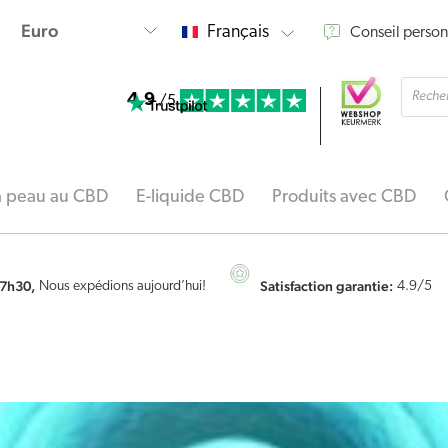
Français
Conseil person
Reche
4.9
de
/5
produi
la peau au CBD
E-liquide CBD
Produits avec CBD
7h30,
Satisfaction garantie:
Nous expédions aujourd’hui!
4.9
/5