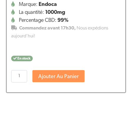
Marque:
Endoca
La quantité:
1000mg
Percentage CBD:
99%
Commandez avant 17h30,
Nous expédions
aujourd’hui!
En stock
quantité
Ajouter Au Panier
de
Endoca
CBD
Cristaux
99%
(1000mg
Pure