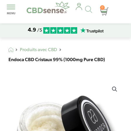
Recherche
0
Panier
de
produits
4.9
/5
Produits avec CBD
Endoca CBD Cristaux 99% (1000mg Pure CBD)
quantité
de
Endoca
CBD
Cristaux
99%
(1000mg