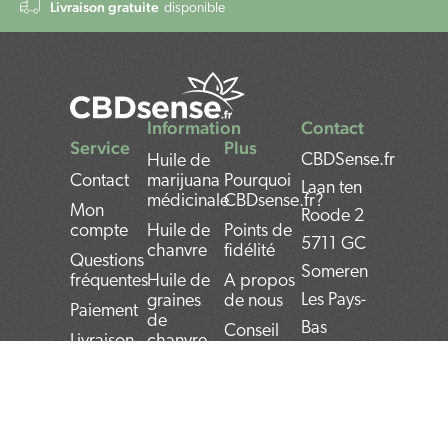
Livraison gratuite
disponible
Information
Contact
Service
Plus
CBDSense.fr
Huile de
Contact
marijuana
Pourquoi
Laan ten
médicinale
CBDsense.fr?
Mon
Roode 2
compte
Huile de
Points de
5711 GC
chanvre
fidélité
Questions
Someren
fréquentes
Huile de
A propos
Les Pays-
graines
de nous
Paiement
de
Bas
Conseil
Livraison
chanvre
personnalisé
Bank:
Retours
Huile de
Conseils
cannabis
NL22INGB000743
Privacy
Avantages et
Policy
Huile de
VAT
inconvénients
Cannabis