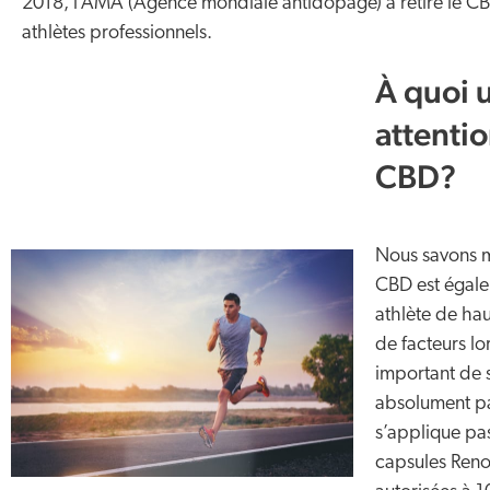
2018, l’AMA (Agence mondiale antidopage) a retiré le CBD 
athlètes professionnels.
À quoi u
attentio
CBD?
Nous savons m
CBD est égale
athlète de ha
de facteurs lor
important de 
absolument pa
s’applique pa
capsules Reno