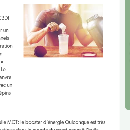
 CBD!
ur un
nnels
ration
on
ur
 Le
hanvre
vec un
pépins
ile MCT: le booster d’énergie Quiconque est très