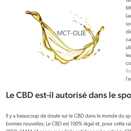
fa
MC
(a
so
di
ca
ut
le
co
Re
l’
Le CBD est-il autorisé dans le sp
Il y a beaucoup de doute sur le CBD dans le monde du spor
bonnes nouvelles; Le CBD est 100% légal et, pour cette rais