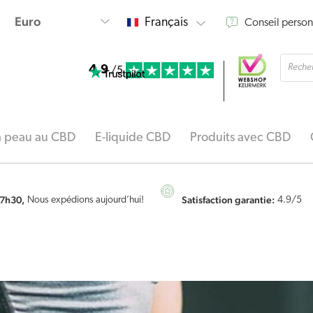
Français
Conseil person
Reche
4.9
de
/5
produi
la peau au CBD
E-liquide CBD
Produits avec CBD
7h30,
Satisfaction garantie:
Nous expédions aujourd’hui!
4.9
/5