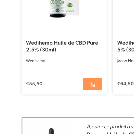
Wedihemp Huile de CBD Pure
Wedih
2,5% (30ml)
5% (30
Wedihemp
Jacob Ho
€
55,50
€
64,50
Ajouter ce produit à v