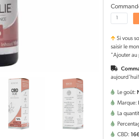
Commandez
Si vous s
saisir le m
"Ajouter au 
Comman
aujourd’hui!
Le goût:
Marque:
La quanti
Percenta
16
CBD: