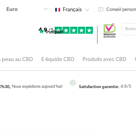
Français
Conseil person
Reche
4.9
de
/5
produi
la peau au CBD
E-liquide CBD
Produits avec CBD
7h30,
Satisfaction garantie:
Nous expédions aujourd’hui!
4.9
/5
quantité