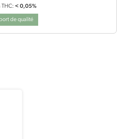
< 0,05%
n THC:
port de qualité