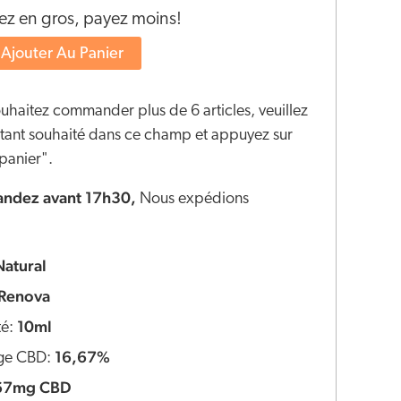
 en gros, payez moins!
Ajouter Au Panier
ouhaitez commander plus de 6 articles, veuillez
ontant souhaité dans ce champ et appuyez sur
panier".
dez avant 17h30,
Nous expédions
Natural
Renova
10ml
té:
16,67%
ge CBD:
67mg CBD