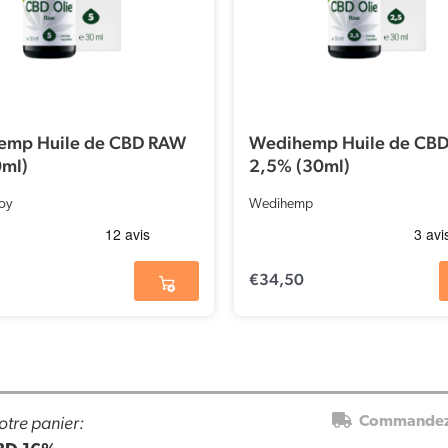
emp Huile de CBD RAW
Wedihemp Huile de CB
ml)
2,5% (30ml)
oy
Wedihemp
€
34,50
otre panier:
Commandez 