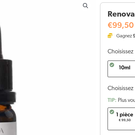
de
Renova
Renova
Huile
€
99,50
de
Gagnez
CBD
16%
Choisissez 
10ml
Choisissez 
TIP:
Plus vo
1 pièce
€ 99,50