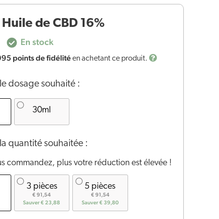
 Huile de CBD 16%
En stock
995
points de fidélité
en achetant ce produit.
le dosage souhaité :
30ml
la quantité souhaitée :
us commandez, plus votre réduction est élevée !
3 pièces
5 pièces
€ 91,54
€ 91,54
Sauver € 23,88
Sauver € 39,80