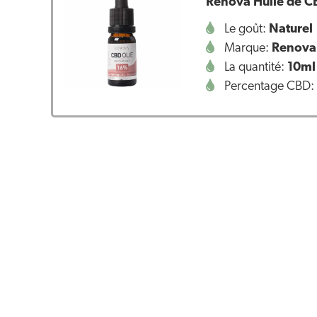
Renova Huile de 
Le goût:
Naturel
Marque:
Renova
La quantité:
10ml
Percentage CBD