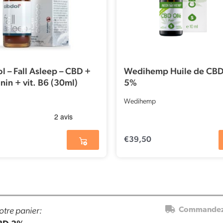
l – Fall Asleep – CBD +
Wedihemp Huile de CBD
nin + vit. B6 (30ml)
5%
Wedihemp
€
39,50
otre panier:
Commandez 