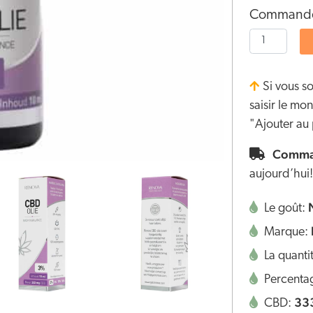
Commandez
Si vous s
saisir le m
"Ajouter au 
Comman
aujourd’hui!
Le goût:
Marque:
La quanti
Percenta
33
CBD: