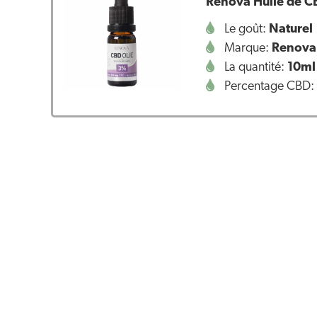
Renova Huile de 
Le goût:
Naturel
Marque:
Renova
La quantité:
10ml
Percentage CBD