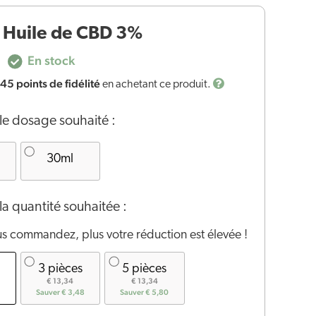
 Huile de CBD 3%
En stock
145
points de fidélité
en achetant ce produit.
le dosage souhaité :
30ml
la quantité souhaitée :
us commandez, plus votre réduction est élevée !
3 pièces
5 pièces
€ 13,34
€ 13,34
Sauver € 3,48
Sauver € 5,80