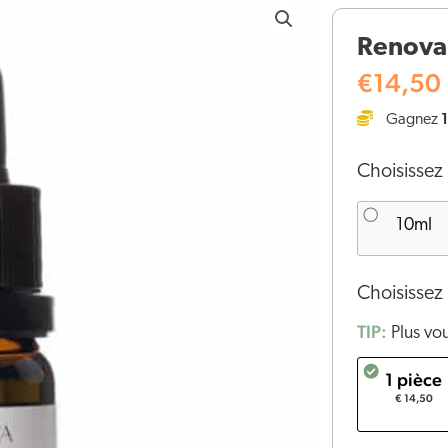
de
Renova
Renova
Huile
€
14,50
de
Gagnez
CBD
3%
Choisissez 
10ml
Choisissez 
TIP:
Plus vo
1 pièce
€ 14,50