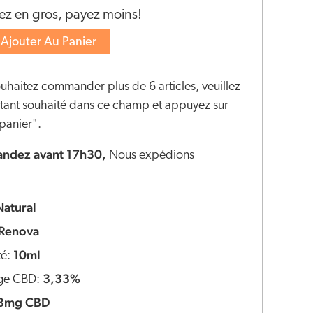
 en gros, payez moins!
Ajouter Au Panier
ouhaitez commander plus de 6 articles, veuillez
ontant souhaité dans ce champ et appuyez sur
panier".
dez avant 17h30,
Nous expédions
Natural
Renova
10ml
té:
3,33%
ge CBD:
3mg CBD