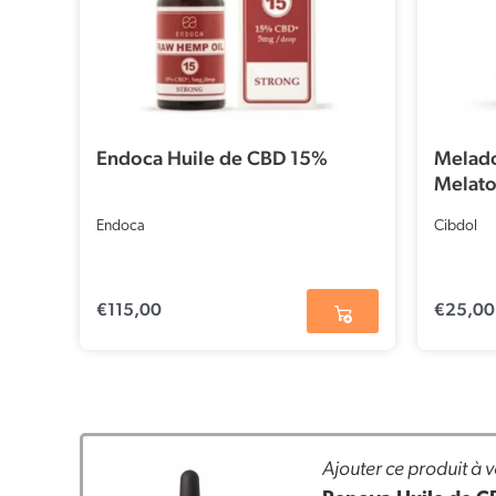
Endoca Huile de CBD 15%
Melado
Melato
Endoca
Cibdol
€
115,00
€
25,00
Ajouter ce produit à v