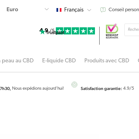
Français
Conseil person
Reche
4.9
de
/5
produi
la peau au CBD
E-liquide CBD
Produits avec CBD
7h30,
Satisfaction garantie:
Nous expédions aujourd’hui!
4.9
/5
quantité