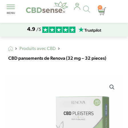
Recherche
0
Panier
de
produits
4.9
/5
Produits avec CBD
CBD pansements de Renova (32 mg – 32 pieces)
quantité
de
CBD
pansements
de
Renova
(32