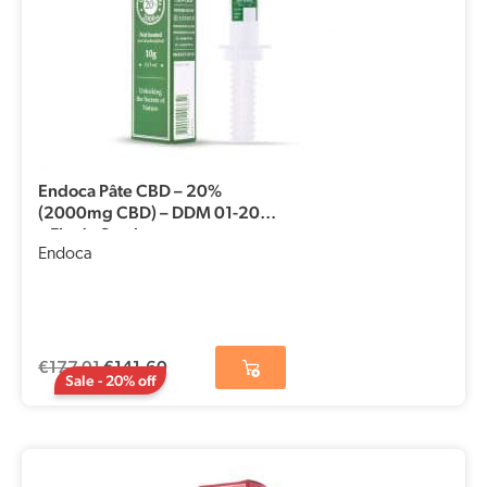
Endoca Pâte CBD – 20%
(2000mg CBD) – DDM 01-2026
– Fin de Stock
Endoca
€
177,01
€
141,60
Sale - 20% off
Le
Le
prix
prix