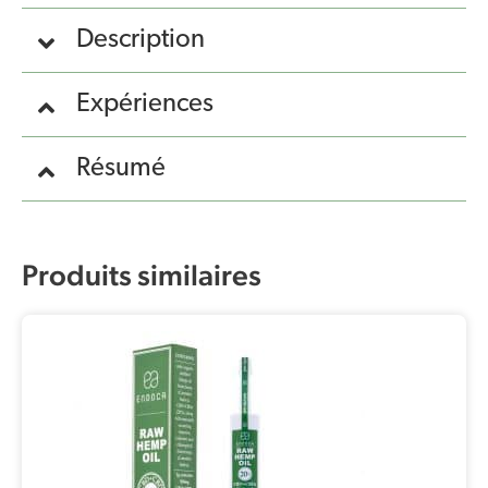
Description
Expériences
Résumé
Produits similaires
Le
Le
prix
prix
initial
actuel
était :
est :
€177,01.
€141,60.