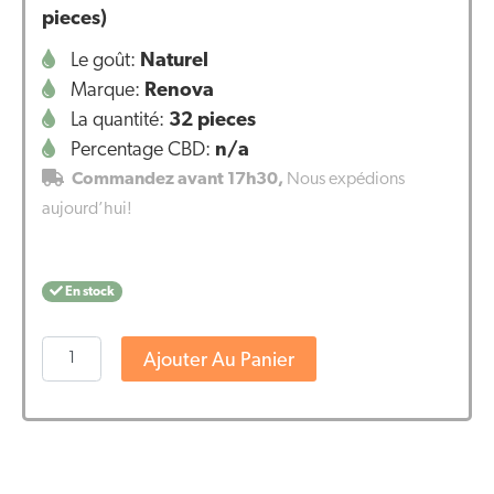
pieces)
Le goût:
Naturel
Marque:
Renova
La quantité:
32 pieces
Percentage CBD:
n/a
Commandez avant 17h30,
Nous expédions
aujourd’hui!
En stock
quantité
Ajouter Au Panier
de
CBD
pansements
de