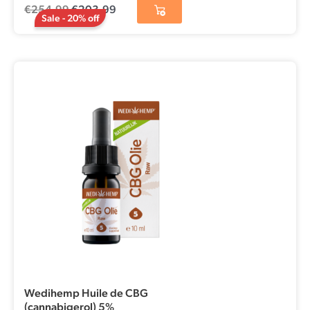
€
254,99
€
203,99
Sale - 20% off
Wedihemp Huile de CBG
(cannabigerol) 5%