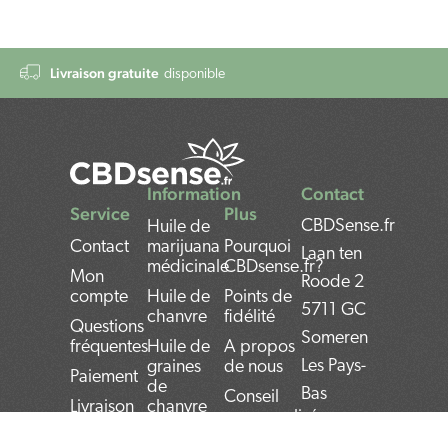
Livraison gratuite
disponible
Information
Contact
Service
Plus
CBDSense.fr
Huile de
Contact
marijuana
Pourquoi
Laan ten
médicinale
CBDsense.fr?
Mon
Roode 2
compte
Huile de
Points de
5711 GC
chanvre
fidélité
Questions
Someren
fréquentes
Huile de
A propos
Les Pays-
graines
de nous
Paiement
de
Bas
Conseil
Livraison
chanvre
personnalisé
Bank:
Retours
Huile de
Conseils