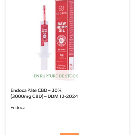
initial
actuel
était :
est :
€254,99.
€203,99.
EN RUPTURE DE STOCK
Endoca Pâte CBD – 30%
(3000mg CBD) – DDM 12-2024
Endoca