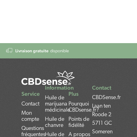
Livraison gratuite
disponible
Information
Contact
Service
Plus
CBDSense.fr
Huile de
Contact
marijuana
Pourquoi
Laan ten
médicinale
CBDsense.fr?
Mon
Roode 2
compte
Huile de
Points de
5711 GC
chanvre
fidélité
Questions
Someren
fréquentes
Huile de
A propos