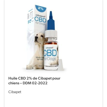
Le
Le
prix
prix
initial
actuel
était :
est :
€16,50.
€8,25.
Huile CBD 2% de Cibapet pour
chiens – DDM 02-2022
Cibapet