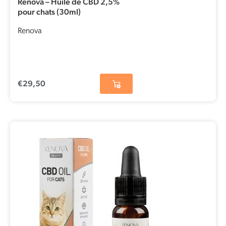
Renova – Huile de CBD 2,5%
pour chats (30ml)
Renova
€
29,50