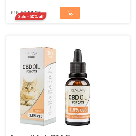
€
16,50
€
8,25
Sale - 50% off