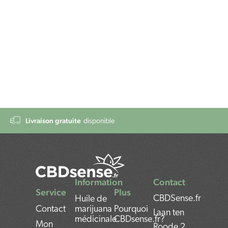
Livraison gratuite
disponible
Information
Contact
Service
Plus
CBDSense.fr
Huile de
Contact
marijuana
Pourquoi
Laan ten
médicinale
CBDsense.fr?
Mon
Roode 2