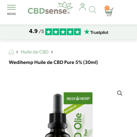
Recherche
0
Panier
de
produits
4.9
/5
Huile de CBD
Wedihemp Huile de CBD Pure 5% (30ml)
quantité
de
Wedihemp
Huile
de
CBD
Pure