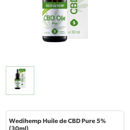
5%
(30ml)
Wedihemp Huile de CBD Pure 5%
(30ml)