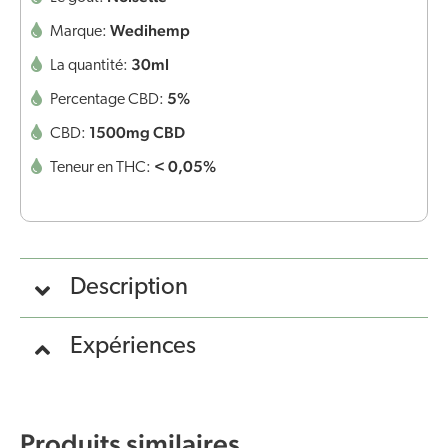
Wedihemp
Marque:
30ml
La quantité:
5%
Percentage CBD:
1500mg CBD
CBD:
< 0,05%
Teneur en THC:
Description
Expériences
Produits similaires