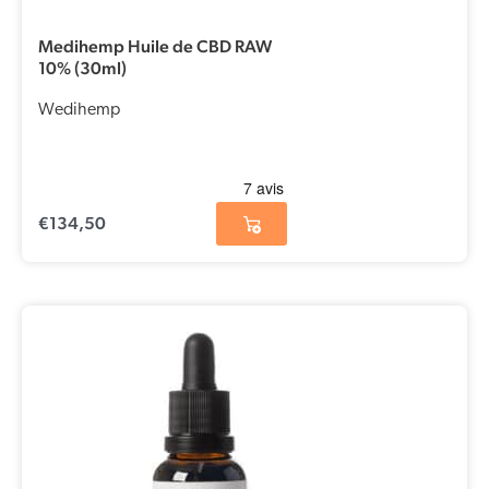
Medihemp Huile de CBD RAW
10% (30ml)
Wedihemp
€
134,50